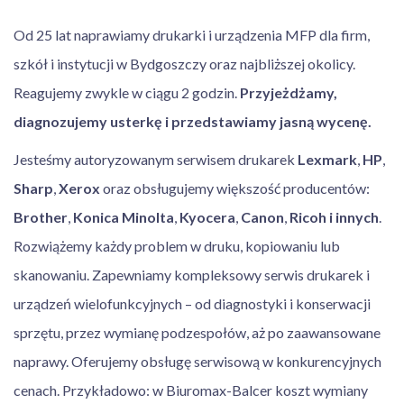
Od 25 lat naprawiamy drukarki i urządzenia MFP dla firm,
szkół i instytucji w Bydgoszczy oraz najbliższej okolicy.
Reagujemy zwykle w ciągu 2 godzin.
Przyjeżdżamy,
diagnozujemy usterkę i przedstawiamy jasną wycenę.
Jesteśmy autoryzowanym serwisem drukarek
Lexmark
,
HP
,
Sharp
,
Xerox
oraz obsługujemy większość producentów:
Brother
,
Konica Minolta
,
Kyocera
,
Canon
,
Ricoh
i innych
.
Rozwiążemy każdy problem w druku, kopiowaniu lub
skanowaniu. Zapewniamy kompleksowy serwis drukarek i
urządzeń wielofunkcyjnych – od diagnostyki i konserwacji
sprzętu, przez wymianę podzespołów, aż po zaawansowane
naprawy. Oferujemy obsługę serwisową w konkurencyjnych
cenach. Przykładowo: w Biuromax-Balcer koszt wymiany