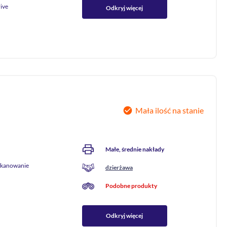
ive
Odkryj więcej
Mała ilość na stanie
Małe, średnie nakłady
skanowanie
dzierżawa
Podobne produkty
Odkryj więcej