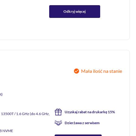
Odkryj więcej
Mała ilość na stanie
t)
Uzyskaj rabat na drukarkę 15%
) 13500T / 1.6 GHz (do 4.6 GHz,
Dzierżawa z serwisem
GB NVME