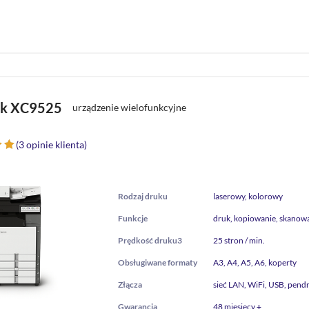
rk XC9525
urządzenie wielofunkcyjne
(
3
opinie klienta)
ny
wi
Rodzaj druku
laserowy, kolorowy
w
Funkcje
druk, kopiowanie, skanow
Prędkość druku3
25 stron / min.
Obsługiwane formaty
A3, A4, A5, A6, koperty
Złącza
sieć LAN, WiFi, USB, pendr
Gwarancja
48 miesięcy
+