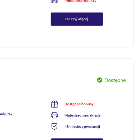
Podobne produkty
Odkryj więcej
Dostępne
Dostępne bonusy
nie, fax
Małe, średnie nakłady
48 miesięcy gwarancji