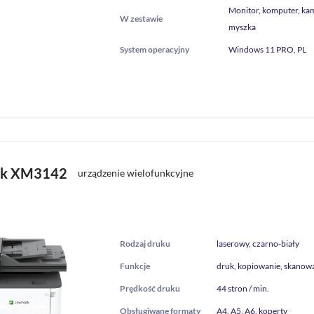
Monitor, komputer, kam
W zestawie
myszka
System operacyjny
Windows 11 PRO, PL
rk XM3142
urządzenie wielofunkcyjne
Rodzaj druku
laserowy, czarno-biały
Funkcje
druk, kopiowanie, skanowa
Prędkość druku
44 stron / min.
Obsługiwane formaty
A4, A5, A6, koperty