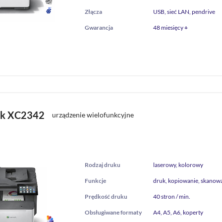
Złącza
USB, sieć LAN, pendrive
Gwarancja
48 miesięcy
+
rk XC2342
urządzenie wielofunkcyjne
Rodzaj druku
laserowy, kolorowy
Funkcje
druk, kopiowanie, skanowa
Prędkość druku
40 stron / min.
Obsługiwane formaty
A4, A5, A6, koperty