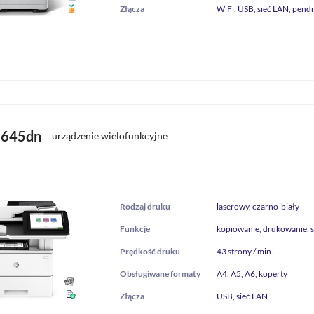
Złącza
WiFi, USB, sieć LAN, pendr
2645dn
urządzenie wielofunkcyjne
Rodzaj druku
laserowy, czarno-biały
Funkcje
kopiowanie, drukowanie, 
Prędkość druku
43 strony / min.
Obsługiwane formaty
A4, A5, A6, koperty
Złącza
USB, sieć LAN