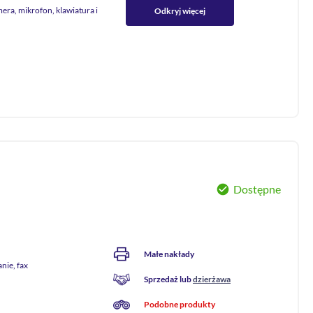
era, mikrofon, klawiatura i
Odkryj więcej
Dostępne
Małe nakłady
nie, fax
Sprzedaż lub
dzierżawa
Podobne produkty