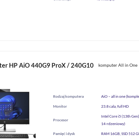
er HP AiO 440G9 ProX / 240G10
komputer All in One
Rodzaj komputera
AiO – all in one (komple
Monitor
23.8 cala, full HD
Intel Core i5 (13th Gen
Procesor
14-rdzeniowy)
Pamięć i dysk
RAM 16GB, SSD 512 