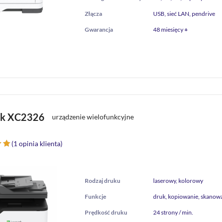
Złącza
USB, sieć LAN, pendrive
Gwarancja
48 miesięcy
+
rk XC2326
urządzenie wielofunkcyjne
(
1
opinia klienta)
ny
wi
Rodzaj druku
laserowy, kolorowy
Funkcje
druk, kopiowanie, skanowa
Prędkość druku
24 strony / min.