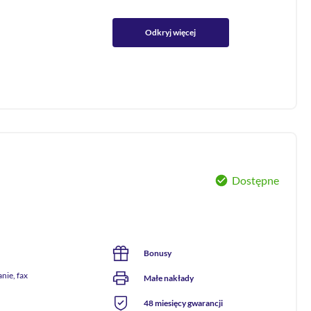
Odkryj więcej
Dostępne
Bonusy
nie, fax
Małe nakłady
48 miesięcy gwarancji