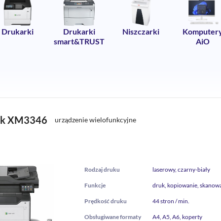
Drukarki
Drukarki
Niszczarki
Komputer
smart&TRUST
AiO
rk XM3346
urządzenie wielofunkcyjne
Rodzaj druku
laserowy, czarny-biały
Funkcje
druk, kopiowanie, skanowa
Prędkość druku
44 stron / min.
Obsługiwane formaty
A4, A5, A6, koperty