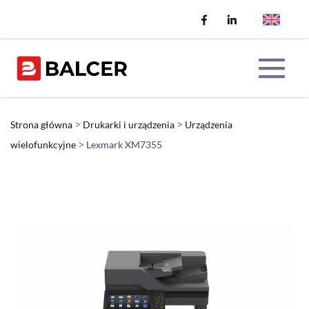
Skip
to
content
Me
>
>
Strona główna
Drukarki i urządzenia
Urządzenia
>
wielofunkcyjne
Lexmark XM7355
Tog