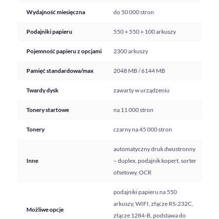
Wydajność miesięczna
do 50 000 stron
Podajniki papieru
550 + 550 + 100 arkuszy
Pojemność papieru z opcjami
2300 arkuszy
Pamięć standardowa/max
2048 MB / 6144 MB
Twardy dysk
zawarty w urządzeniu
Tonery startowe
na 11 000 stron
Tonery
czarny na 45 000 stron
automatyczny druk dwustronny
Inne
– duplex, podajnik kopert, sorter
ofsetowy, OCR
podajniki papieru na 550
arkuszy, WIFI, złącze RS-232C,
Możliwe opcje
złącze 1284-B, podstawa do