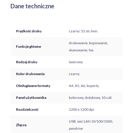
Dane techniczne
Prędkość druku
czarny: 52 str./min.
drukowanie, kopiowanie,
Funkcje główne
skanowanie, fax
Rodzaj druku
laserowy
Kolor drukowania
czarny
Obsługiwane formaty
A4, A5, A6, koperty
Panel użytkownika
kolorowy, dotykowy, 10 cali
Rozdzielczość
1200 x 1200 dpi
USB, sieć LAN 10/100/1000,
Złącza
pendrive