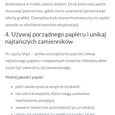
drukowana w trybie czarno-białym. Druk kolorowy warto
stosować jedynie tam, gdzie ma to znaczenie (prezentacje,
oferty, grafiki). Domyślny tryb monochromatyczny to szybki
sposób na obniżenie kosztów eksploatacji.
4. Używaj porządnego papieru i unikaj
najtańszych zamienników
To częsty błąd — próba oszczędzania poprzez zakup
najtańszego papieru i niepewnych tonerów. Niestety efekt
może być odwrotny od zamierzonego.
Niskiej jakości papier:
pyli i zanieczyszcza wnętrze drukarki,
ma ostre krawędzie, które mogą uszkadzać
mechanizmy podające,
zawiera chemiczne pozostałości po produkcji,
łatwo się zawilgaca, co zwiększa ryzyko zacięć.